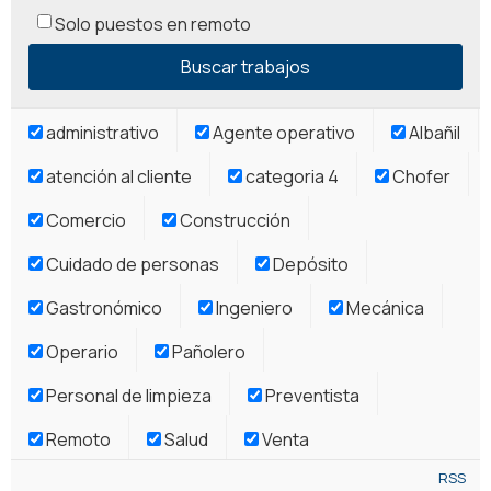
Solo puestos en remoto
administrativo
Agente operativo
Albañil
atención al cliente
categoria 4
Chofer
Comercio
Construcción
Cuidado de personas
Depósito
Gastronómico
Ingeniero
Mecánica
Operario
Pañolero
Personal de limpieza
Preventista
Remoto
Salud
Venta
RSS